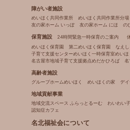
障がい者施設
めいほく共同作業所
めいほく共同作業所分場
友の家ホーム いっぽ
友の家ホーム にほ
の
保育施設
24時間緊急一時保育のご案内
めいほく保育園
第二めいほく保育園
なえし
子育て支援センターめいほく
一時保育室めいほ
名古屋市地域子育て支援拠点
めだかひろば
名
高齢者施設
グループホームめいほく
めいほくの家
デイ
地域貢献事業
地域交流スペース ふらっとるーむ
わいわい
認知症カフェ
名北福祉会について