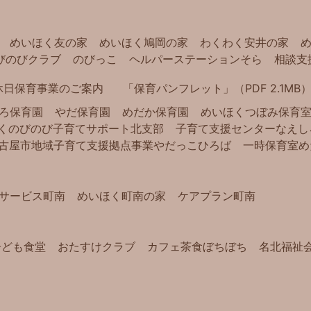
めいほく友の家
めいほく鳩岡の家
わくわく安井の家
びのびクラブ
のびっこ
ヘルパーステーションそら
相談支
休日保育事業のご案内
「保育パンフレット」（PDF 2.1MB
ろ保育園
やだ保育園
めだか保育園
めいほくつぼみ保育
く
のびのび子育てサポート北支部
子育て支援センターなえし
古屋市地域子育て支援拠点事業
やだっこひろば
一時保育室め
サービス町南
めいほく町南の家
ケアプラン町南
子ども食堂
おたすけクラブ
カフェ茶食ぼちぼち
名北福祉