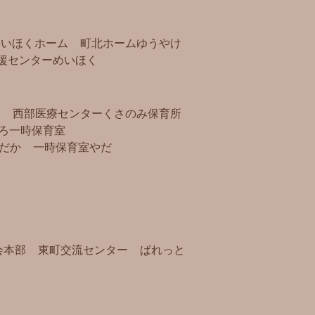
めいほくホーム
町北ホームゆうやけ
援センターめいほく
）
室
西部医療センター
くさのみ保育所
ろ
一時保育室
だか
一時保育室やだ
会本部
東町交流センター
ぱれっと