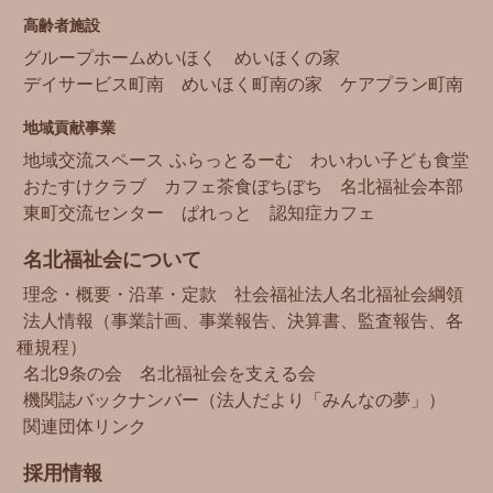
高齢者施設
グループホームめいほく
めいほくの家
デイサービス町南
めいほく町南の家
ケアプラン町南
地域貢献事業
地域交流スペース ふらっとるーむ
わいわい子ども食堂
おたすけクラブ
カフェ茶食ぼちぼち
名北福祉会本部
東町交流センター
ぱれっと
認知症カフェ
名北福祉会について
理念・概要・沿革・定款
社会福祉法人名北福祉会綱領
法人情報（事業計画、事業報告、決算書、監査報告、各
種規程）
名北9条の会
名北福祉会を支える会
機関誌バックナンバー（法人だより「みんなの夢」）
関連団体リンク
採用情報