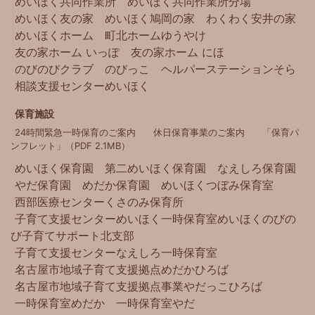
めいほく共同作業所
めいほく共同作業所分場
めいほく友の家
めいほく鳩岡の家
わくわく安井の家
めいほくホーム
町北ホームゆうやけ
友の家ホーム いっぽ
友の家ホーム にほ
のびのびクラブ
のびっこ
ヘルパーステーションそら
相談支援センターめいほく
保育施設
24時間緊急一時保育のご案内
休日保育事業のご案内
「保育パ
ンフレット」（PDF 2.1MB）
めいほく保育園
第二めいほく保育園
なえしろ保育園
やだ保育園
めだか保育園
めいほくつぼみ保育室
西部医療センター
くさのみ保育所
子育て支援センターめいほく
一時保育室めいほく
のびの
び子育てサポート北支部
子育て支援センターなえしろ
一時保育室
名古屋市地域子育て支援拠点
めだかひろば
名古屋市地域子育て支援拠点事業
やだっこひろば
一時保育室めだか
一時保育室やだ