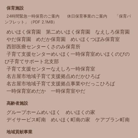
保育施設
24時間緊急一時保育のご案内
休日保育事業のご案内
「保育パ
ンフレット」（PDF 2.1MB）
めいほく保育園
第二めいほく保育園
なえしろ保育園
やだ保育園
めだか保育園
めいほくつぼみ保育室
西部医療センター
くさのみ保育所
子育て支援センターめいほく
一時保育室めいほく
のびの
び子育てサポート北支部
子育て支援センターなえしろ
一時保育室
名古屋市地域子育て支援拠点
めだかひろば
名古屋市地域子育て支援拠点事業
やだっこひろば
一時保育室めだか
一時保育室やだ
高齢者施設
グループホームめいほく
めいほくの家
デイサービス町南
めいほく町南の家
ケアプラン町南
地域貢献事業