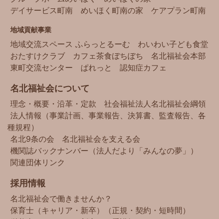
デイサービス町南
めいほく町南の家
ケアプラン町南
地域貢献事業
地域交流スペース ふらっとるーむ
わいわい子ども食堂
おたすけクラブ
カフェ茶食ぼちぼち
名北福祉会本部
東町交流センター
ぱれっと
認知症カフェ
名北福祉会について
理念・概要・沿革・定款
社会福祉法人名北福祉会綱領
法人情報（事業計画、事業報告、決算書、監査報告、各
種規程）
名北9条の会
名北福祉会を支える会
機関誌バックナンバー（法人だより「みんなの夢」）
関連団体リンク
採用情報
名北福祉会で働きませんか？
保育士（キャリア・新卒）（正規・契約・短時間）