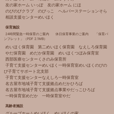
友の家ホーム いっぽ
友の家ホーム にほ
のびのびクラブ
のびっこ
ヘルパーステーションそら
相談支援センターめいほく
保育施設
24時間緊急一時保育のご案内
休日保育事業のご案内
「保育パ
ンフレット」（PDF 2.1MB）
めいほく保育園
第二めいほく保育園
なえしろ保育園
やだ保育園
めだか保育園
めいほくつぼみ保育室
西部医療センター
くさのみ保育所
子育て支援センターめいほく
一時保育室めいほく
のびの
び子育てサポート北支部
子育て支援センターなえしろ
一時保育室
名古屋市地域子育て支援拠点
めだかひろば
名古屋市地域子育て支援拠点事業
やだっこひろば
一時保育室めだか
一時保育室やだ
高齢者施設
グループホームめいほく
めいほくの家