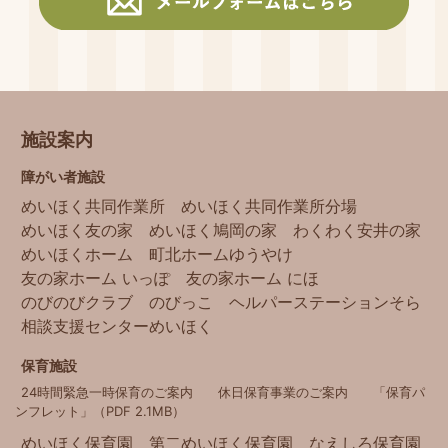
施設案内
障がい者施設
めいほく共同作業所
めいほく共同作業所分場
めいほく友の家
めいほく鳩岡の家
わくわく安井の家
めいほくホーム
町北ホームゆうやけ
友の家ホーム いっぽ
友の家ホーム にほ
のびのびクラブ
のびっこ
ヘルパーステーションそら
相談支援センターめいほく
保育施設
24時間緊急一時保育のご案内
休日保育事業のご案内
「保育パ
ンフレット」（PDF 2.1MB）
めいほく保育園
第二めいほく保育園
なえしろ保育園