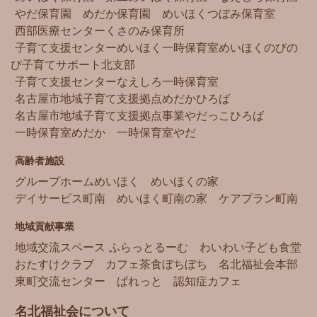
やだ保育園
めだか保育園
めいほくつぼみ保育室
西部医療センター
くさのみ保育所
子育て支援センターめいほく
一時保育室めいほく
のびの
び子育てサポート北支部
子育て支援センターなえしろ
一時保育室
名古屋市地域子育て支援拠点
めだかひろば
名古屋市地域子育て支援拠点事業
やだっこひろば
一時保育室めだか
一時保育室やだ
高齢者施設
グループホームめいほく
めいほくの家
デイサービス町南
めいほく町南の家
ケアプラン町南
地域貢献事業
地域交流スペース ふらっとるーむ
わいわい子ども食堂
おたすけクラブ
カフェ茶食ぼちぼち
名北福祉会本部
東町交流センター
ぱれっと
認知症カフェ
名北福祉会について