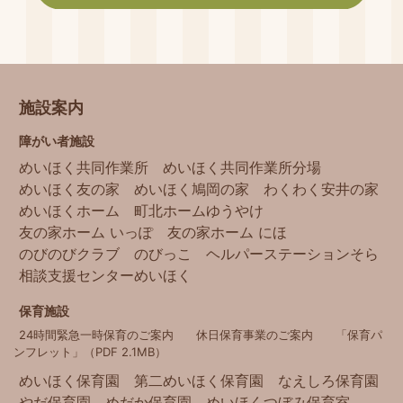
施設案内
障がい者施設
めいほく共同作業所
めいほく共同作業所分場
めいほく友の家
めいほく鳩岡の家
わくわく安井の家
めいほくホーム
町北ホームゆうやけ
友の家ホーム いっぽ
友の家ホーム にほ
のびのびクラブ
のびっこ
ヘルパーステーションそら
相談支援センターめいほく
保育施設
24時間緊急一時保育のご案内
休日保育事業のご案内
「保育パ
ンフレット」（PDF 2.1MB）
めいほく保育園
第二めいほく保育園
なえしろ保育園
やだ保育園
めだか保育園
めいほくつぼみ保育室