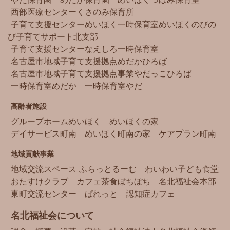
西部医療センター
くさのみ保育所
子育て支援センターめいほく
一時保育室めいほく
のびの
び子育てサポート北支部
子育て支援センターなえしろ
一時保育室
名古屋市地域子育て支援拠点
めだかひろば
名古屋市地域子育て支援拠点事業
やだっこひろば
一時保育室めだか
一時保育室やだ
高齢者施設
グループホームめいほく
めいほくの家
デイサービス町南
めいほく町南の家
ケアプラン町南
地域貢献事業
地域交流スペース ふらっとるーむ
わいわい子ども食堂
おたすけクラブ
カフェ茶食ぼちぼち
名北福祉会本部
東町交流センター
ぱれっと
認知症カフェ
名北福祉会について