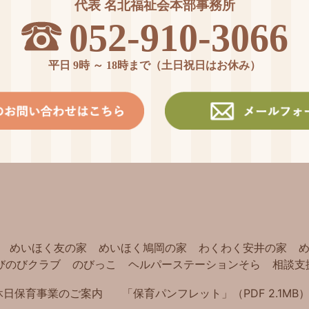
代表 名北福祉会本部事務所
052-910-3066
平日 9時 ～ 18時まで（土日祝日はお休み）
めいほく友の家
めいほく鳩岡の家
わくわく安井の家
びのびクラブ
のびっこ
ヘルパーステーションそら
相談支
休日保育事業のご案内
「保育パンフレット」（PDF 2.1MB