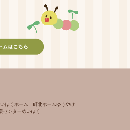
めいほくホーム
町北ホームゆうやけ
援センターめいほく
）