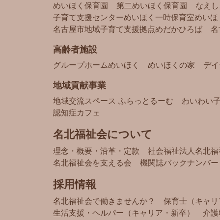
めいほく保育園
第二めいほく保育園
なえし
子育て支援センターめいほく
一時保育室めいほ
名古屋市地域子育て支援拠点
めだかひろば
名
高齢者施設
グループホームめいほく
めいほくの家
デイ
地域貢献事業
地域交流スペース ふらっとるーむ
わいわい
認知症カフェ
名北福祉会について
理念・概要・沿革・定款
社会福祉法人名北福
名北福祉会を支える会
機関誌バックナンバー
採用情報
名北福祉会で働きませんか？
保育士（キャリ
生活支援・ヘルパー（キャリア・新卒）
介護