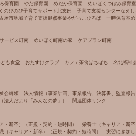
ろ保育園
やだ保育園
めだか保育園
めいほくつぼみ保育
く
のびのび子育てサポート北支部
子育て支援センターなえし
古屋市地域子育て支援拠点事業
やだっこひろば
一時保育室め
サービス町南
めいほく町南の家
ケアプラン町南
子ども食堂
おたすけクラブ
カフェ茶食ぼちぼち
名北福祉
祉会綱領
法人情報（事業計画、事業報告、決算書、監査報告
（法人だより「みんなの夢」）
関連団体リンク
ア・新卒）（正規・契約・短時間）
栄養士（キャリア・新卒
職（キャリア・新卒）（正規・契約・短時間）
実習に参加し