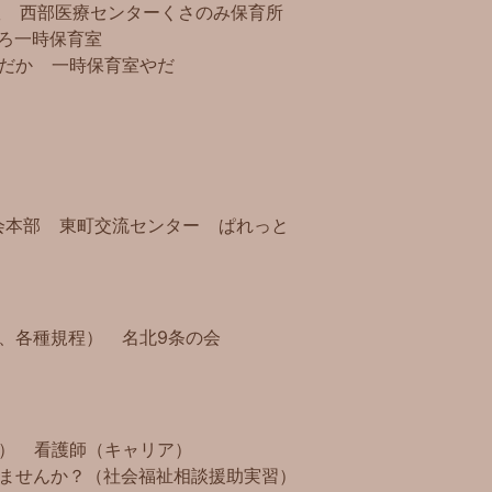
室
西部医療センター
くさのみ保育所
ろ
一時保育室
だか
一時保育室やだ
会本部
東町交流センター
ぱれっと
、各種規程）
名北9条の会
）
看護師（キャリア）
ませんか？（社会福祉相談援助実習）