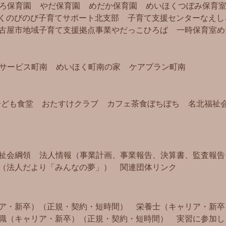
ろ保育園
やだ保育園
めだか保育園
めいほくつぼみ保育
く
のびのび子育てサポート北支部
子育て支援センターなえし
古屋市地域子育て支援拠点事業
やだっこひろば
一時保育室め
サービス町南
めいほく町南の家
ケアプラン町南
子ども食堂
おたすけクラブ
カフェ茶食ぼちぼち
名北福祉
祉会綱領
法人情報（事業計画、事業報告、決算書、監査報告
（法人だより「みんなの夢」）
関連団体リンク
ア・新卒）（正規・契約・短時間）
栄養士（キャリア・新卒
職（キャリア・新卒）（正規・契約・短時間）
実習に参加し