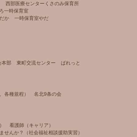
室
西部医療センター
くさのみ保育所
ろ
一時保育室
だか
一時保育室やだ
会本部
東町交流センター
ぱれっと
、各種規程）
名北9条の会
）
看護師（キャリア）
ませんか？（社会福祉相談援助実習）