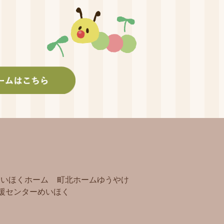
めいほくホーム
町北ホームゆうやけ
援センターめいほく
）