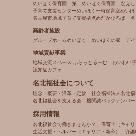
めいほく保育園
第二めいほく保育園
なえし
子育て支援センターめいほく
一時保育室めいほ
名古屋市地域子育て支援拠点
めだかひろば
名
高齢者施設
グループホームめいほく
めいほくの家
デイ
地域貢献事業
地域交流スペース ふらっとるーむ
わいわい
認知症カフェ
名北福祉会について
理念・概要・沿革・定款
社会福祉法人名北福
名北福祉会を支える会
機関誌バックナンバー
採用情報
名北福祉会で働きませんか？
保育士（キャリ
生活支援・ヘルパー（キャリア・新卒）
介護