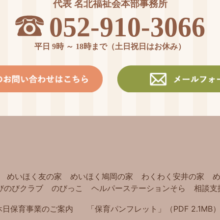
代表 名北福祉会本部事務所
052-910-3066
平日 9時 ～ 18時まで（土日祝日はお休み）
めいほく友の家
めいほく鳩岡の家
わくわく安井の家
びのびクラブ
のびっこ
ヘルパーステーションそら
相談支
休日保育事業のご案内
「保育パンフレット」（PDF 2.1MB