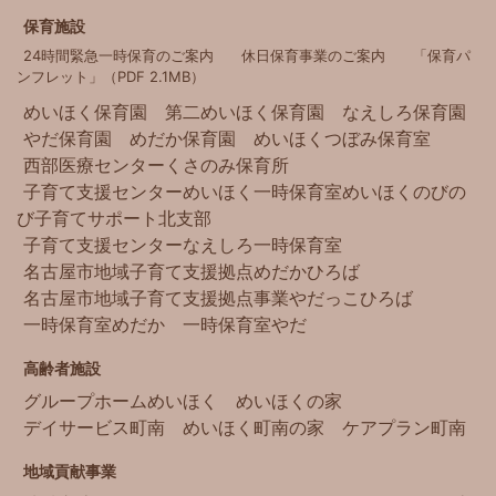
保育施設
24時間緊急一時保育のご案内
休日保育事業のご案内
「保育パ
ンフレット」（PDF 2.1MB）
めいほく保育園
第二めいほく保育園
なえしろ保育園
やだ保育園
めだか保育園
めいほくつぼみ保育室
西部医療センター
くさのみ保育所
子育て支援センターめいほく
一時保育室めいほく
のびの
び子育てサポート北支部
子育て支援センターなえしろ
一時保育室
名古屋市地域子育て支援拠点
めだかひろば
名古屋市地域子育て支援拠点事業
やだっこひろば
一時保育室めだか
一時保育室やだ
高齢者施設
グループホームめいほく
めいほくの家
デイサービス町南
めいほく町南の家
ケアプラン町南
地域貢献事業