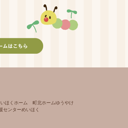
めいほくホーム
町北ホームゆうやけ
援センターめいほく
）