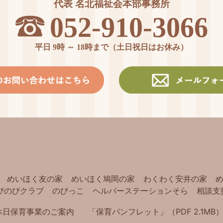
代表 名北福祉会本部事務所
052-910-3066
平日 9時 ～ 18時まで（土日祝日はお休み）
めいほく友の家
めいほく鳩岡の家
わくわく安井の家
びのびクラブ
のびっこ
ヘルパーステーションそら
相談支
休日保育事業のご案内
「保育パンフレット」（PDF 2.1MB