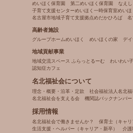
めいほく保育園
第二めいほく保育園
なえし
子育て支援センターめいほく
一時保育室めいほ
名古屋市地域子育て支援拠点
めだかひろば
名
高齢者施設
グループホームめいほく
めいほくの家
デイ
地域貢献事業
地域交流スペース ふらっとるーむ
わいわい
認知症カフェ
名北福祉会について
理念・概要・沿革・定款
社会福祉法人名北福
名北福祉会を支える会
機関誌バックナンバー
採用情報
名北福祉会で働きませんか？
保育士（キャリ
生活支援・ヘルパー（キャリア・新卒）
介護