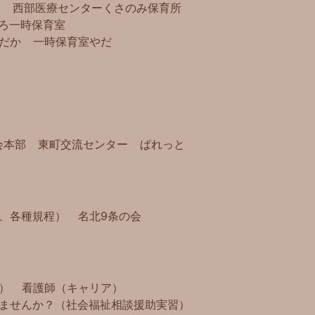
室
西部医療センター
くさのみ保育所
ろ
一時保育室
だか
一時保育室やだ
会本部
東町交流センター
ぱれっと
、各種規程）
名北9条の会
）
看護師（キャリア）
ませんか？（社会福祉相談援助実習）