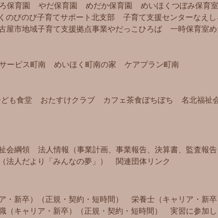
ろ保育園
やだ保育園
めだか保育園
めいほくつぼみ保育
く
のびのび子育てサポート北支部
子育て支援センターなえし
古屋市地域子育て支援拠点事業
やだっこひろば
一時保育室め
サービス町南
めいほく町南の家
ケアプラン町南
子ども食堂
おたすけクラブ
カフェ茶食ぼちぼち
名北福祉
祉会綱領
法人情報（事業計画、事業報告、決算書、監査報告
（法人だより「みんなの夢」）
関連団体リンク
ア・新卒）（正規・契約・短時間）
栄養士（キャリア・新卒
職（キャリア・新卒）（正規・契約・短時間）
実習に参加し