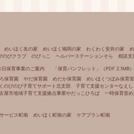
めいほく友の家
めいほく鳩岡の家
わくわく安井の家
びのびクラブ
のびっこ
ヘルパーステーションそら
相談支
休日保育事業のご案内
「保育パンフレット」（PDF 2.1MB
ろ保育園
やだ保育園
めだか保育園
めいほくつぼみ保育
く
のびのび子育てサポート北支部
子育て支援センターなえし
古屋市地域子育て支援拠点事業
やだっこひろば
一時保育室め
サービス町南
めいほく町南の家
ケアプラン町南