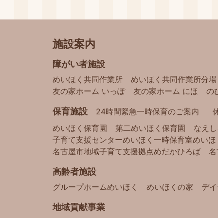
施設案内
障がい者施設
めいほく共同作業所
めいほく共同作業所分場
友の家ホーム いっぽ
友の家ホーム にほ
の
保育施設
24時間緊急一時保育のご案内
めいほく保育園
第二めいほく保育園
なえし
子育て支援センターめいほく
一時保育室めいほ
名古屋市地域子育て支援拠点
めだかひろば
名
高齢者施設
グループホームめいほく
めいほくの家
デイ
地域貢献事業