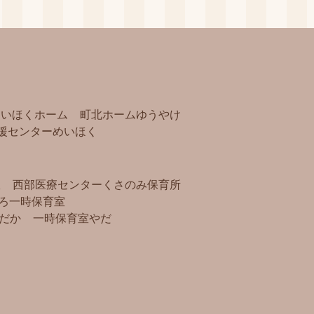
めいほくホーム
町北ホームゆうやけ
援センターめいほく
）
室
西部医療センター
くさのみ保育所
ろ
一時保育室
だか
一時保育室やだ