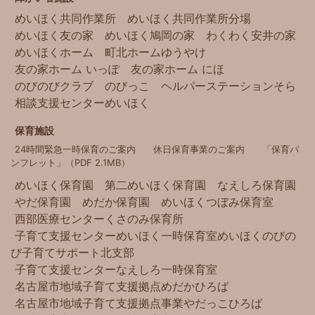
めいほく共同作業所
めいほく共同作業所分場
めいほく友の家
めいほく鳩岡の家
わくわく安井の家
めいほくホーム
町北ホームゆうやけ
友の家ホーム いっぽ
友の家ホーム にほ
のびのびクラブ
のびっこ
ヘルパーステーションそら
相談支援センターめいほく
保育施設
24時間緊急一時保育のご案内
休日保育事業のご案内
「保育パ
ンフレット」（PDF 2.1MB）
めいほく保育園
第二めいほく保育園
なえしろ保育園
やだ保育園
めだか保育園
めいほくつぼみ保育室
西部医療センター
くさのみ保育所
子育て支援センターめいほく
一時保育室めいほく
のびの
び子育てサポート北支部
子育て支援センターなえしろ
一時保育室
名古屋市地域子育て支援拠点
めだかひろば
名古屋市地域子育て支援拠点事業
やだっこひろば