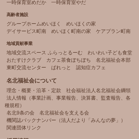
一時保育室めだか
一時保育室やだ
高齢者施設
グループホームめいほく
めいほくの家
デイサービス町南
めいほく町南の家
ケアプラン町南
地域貢献事業
地域交流スペース ふらっとるーむ
わいわい子ども食堂
おたすけクラブ
カフェ茶食ぼちぼち
名北福祉会本部
東町交流センター
ぱれっと
認知症カフェ
名北福祉会について
理念・概要・沿革・定款
社会福祉法人名北福祉会綱領
法人情報（事業計画、事業報告、決算書、監査報告、各
種規程）
名北9条の会
名北福祉会を支える会
機関誌バックナンバー（法人だより「みんなの夢」）
関連団体リンク